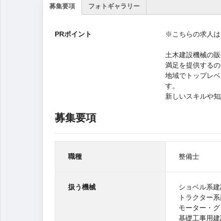
募集要項
フォトギャラリー
(ア
ク
PRポイント
※こちらの求人は
テ
ィ
ブ
土木建設機械の販
な
満足を提供するの
タ
地域でトップレベ
ブ)
す。
新しいスキルや知
募集要項
職種
整備士
扱う機械
ショベル系建
トラクター系
モーター・グ
基礎工事用建