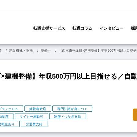
メ
イ
転職支援サービス
転職コラム
インタビュー
採
ン
ナ
ビ
県
建設機械・重機
整備士
【西尾市平坂町×建機整備】年収500万円以上目指
ゲ
ー
シ
ョ
×建機整備】年収500万円以上目指せる／自
ン
ブランクＯＫ
経験者歓迎
専門知識が身につく
助制度
マイカー通勤可
制服・つなぎ支給
退職金あり
交通費支給