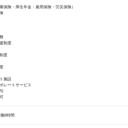
康保険・厚生年金・雇用保険・労災保険）
険
務
援制度
制度
度
ト施設
ポレートサービス
与
可
0 実働8時間