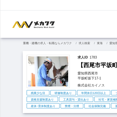
重機・建機の求人・転職ならメカワク
求人検索
東海
愛知
求人ID
1783
【西尾市平坂町
愛知県
西尾市
平坂町
坂下17-1
株式会社カイノス
こ
残業少な目
研修制度あり
年間休日120日以上
だ
資格支援制度あり
工具貸与・貸出あり
社宅・家賃補
わ
産休･育休制度あり
禁煙・分煙
社会保険完備
り