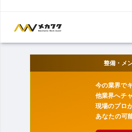
整備・メ
今の業界で
他業界へチ
現場のプロ
あなたの可