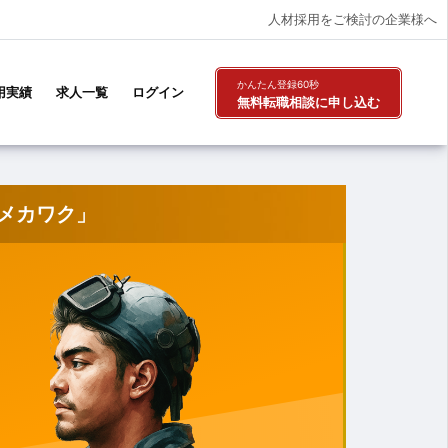
人材採用をご検討の企業様へ
かんたん登録60秒
用実績
求人一覧
ログイン
無料転職相談
に申し込む
メカワク」