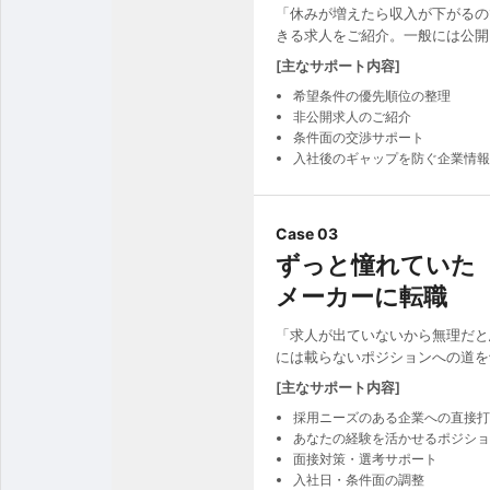
「休みが増えたら収入が下がるの
きる求人をご紹介。一般には公開
[主なサポート内容]
希望条件の優先順位の整理
非公開求人のご紹介
条件面の交渉サポート
入社後のギャップを防ぐ企業情報
Case 03
ずっと憧れていた
メーカーに転職
「求人が出ていないから無理だと
には載らないポジションへの道を
[主なサポート内容]
採用ニーズのある企業への直接打
あなたの経験を活かせるポジショ
面接対策・選考サポート
入社日・条件面の調整