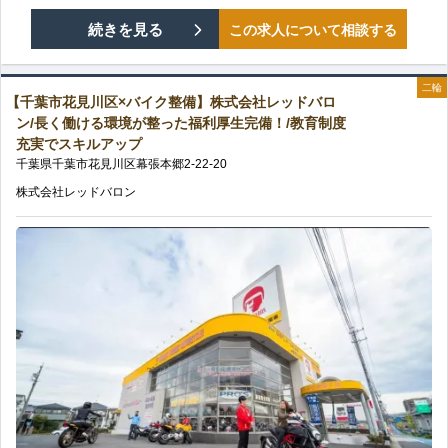
レ
【千
続きを見る
この求人について相談する
ス
ッ
葉
が
ド
二輪
【千葉市花見川区×バイク整備】株式会社レッドバロ
市
整
ン/長く働ける環境が整った福利厚生完備！/教育制度
バ
充実でスキルアップ
中
う！/
千葉県
千葉市花見川区
幕張本郷
2-22-20
ロ
央
充
株式会社レッドバロン
ン/
区
実
バ
×
の
イ
バ
教
ク
イ
育
好
ク
制
き
整
度