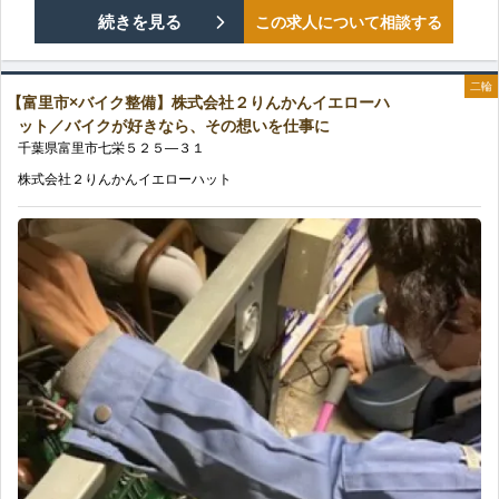
き
【千
続きを見る
この求人について相談する
か
福
る/
葉
ん
利
二輪
長
【富里市×バイク整備】株式会社２りんかんイエローハ
市
イ
厚
ット／バイクが好きなら、その想いを仕事に
期
千葉県
富里市
七栄
５２５—３１
花
エ
生
株式会社２りんかんイエローハット
休
見
ロ
や
暇
川
ー
休
有
区
ハ
暇
の
×
ッ
制
バ
ト
度
イ
／
充
ク
安
実