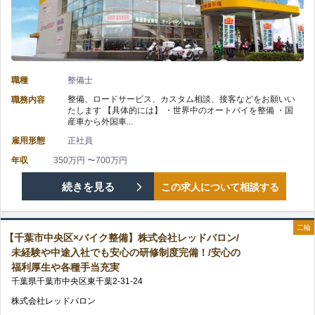
備】
株
式
職種
整備士
会
整備、ロードサービス、カスタム相談、接客などをお願いい
職務内容
たします 【具体的には】 ・世界中のオートバイを整備 ・国
社
産車から外国車...
雇用形態
正社員
レ
年収
350万円 〜700万円
ッ
【千
続きを見る
この求人について相談する
ド
葉
バ
二輪
【千葉市中央区×バイク整備】株式会社レッドバロン/
市
未経験や中途入社でも安心の研修制度完備！/安心の
ロ
福利厚生や各種手当充実
中
千葉県
千葉市中央区
東千葉
2-31-24
ン/
央
株式会社レッドバロン
残