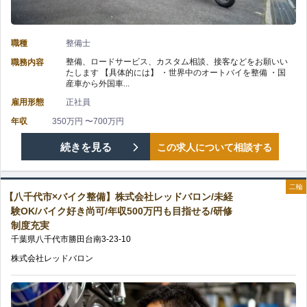
環
社
利
境
職種
整備士
レ
厚
整備、ロードサービス、カスタム相談、接客などをお願いい
職務内容
が
たします 【具体的には】 ・世界中のオートバイを整備 ・国
ッ
生
産車から外国車...
整
雇用形態
正社員
ド
や
っ
年収
350万円 〜700万円
バ
各
【船
続きを見る
この求人について相談する
た
ロ
種
橋
福
ン/
二輪
手
【八千代市×バイク整備】株式会社レッドバロン/未経
市
利
験OK/バイク好き尚可/年収500万円も目指せる/研修
自
当
制度充実
×
厚
千葉県
八千代市
勝田台南
3-23-10
動
充
バ
生
株式会社レッドバロン
車
実
イ
完
整
の