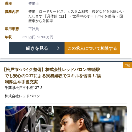
の
職種
整備士
レ
実
整備、ロードサービス、カスタム相談、接客などをお願いい
職務内容
教
たします 【具体的には】 ・世界中のオートバイを整備 ・国
ッ
の
産車から外国車...
育
雇用形態
正社員
ド
制
年収
350万円 〜700万円
バ
【鎌
続きを見る
この求人について相談する
度
ロ
ケ
完
ン/
二輪
【松戸市×バイク整備】株式会社レッドバロン/未経験
谷
備/
でも安心のOJTによる実務経験でスキルを習得！/福
プ
利厚生や手当充実
市
バ
千葉県
松戸市
中根
137-3
ラ
×
イ
株式会社レッドバロン
イ
バ
ク
ベ
イ
好
ー
ク
き