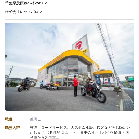
千葉県
茂原市
小林
2587-2
経
×
環
株式会社レッドバロン
験
バ
境/
可/
イ
充
バ
ク
実
イ
整
の
ク
備】
手
好
株
当
き
式
と
尚
会
福
可/
職種
整備士
社
利
整備、ロードサービス、カスタム相談、接客などをお願いい
職務内容
年
たします 【具体的には】 ・世界中のオートバイを整備 ・国
レ
厚
産車から外国車...