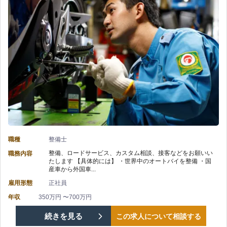
ク
備！/
備
整
教
経
備】
育
験
株
制
を
式
度
活
会
充
か
社
実
し
職種
整備士
レ
で
整備、ロードサービス、カスタム相談、接客などをお願いい
職務内容
て
たします 【具体的には】 ・世界中のオートバイを整備 ・国
ッ
ス
産車から外国車...
新
雇用形態
正社員
ド
キ
た
年収
350万円 〜700万円
バ
ル
【八
続きを見る
この求人について相談する
な
ロ