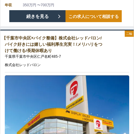
年収
350万円 〜700万円
【千
続きを見る
この求人について相談する
葉
二輪
【千葉市中央区×バイク整備】株式会社レッドバロン/
市
バイク好きには嬉しい福利厚生充実！/メリハリをつ
けて働ける/長期休暇あり
緑
千葉県
千葉市中央区
仁戸名町
485-7
区
株式会社レッドバロン
×
バ
イ
ク
整