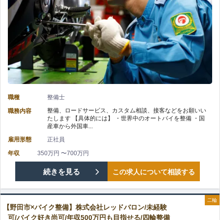
株
ル
心
式
ア
の
会
ッ
OJT
社
プ
に
レ
で
よ
職種
整備士
ッ
き
整備、ロードサービス、カスタム相談、接客などをお願いい
職務内容
る
たします 【具体的には】 ・世界中のオートバイを整備 ・国
ド
る/
産車から外国車...
実
雇用形態
正社員
バ
賞
務
年収
350万円 〜700万円
ロ
与
【柏
続きを見る
この求人について相談する
経
ン/
年
市
験
ス
二輪
2
【野田市×バイク整備】株式会社レッドバロン/未経験
×
で
可/バイク好き尚可/年収500万円も目指せる/四輪整備