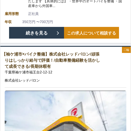
たします 【具体的には】 ・世界中のオートバイを整備 ・国
ド
手
産車から外国車...
業
雇用形態
正社員
バ
当
な
年収
350万円 〜700万円
ロ
充
【野
続きを見る
この求人について相談する
ら
ン/
実
田
で
全
二輪
の
【袖ケ浦市×バイク整備】株式会社レッドバロン/頑張
市
は
りはしっかり給与で評価！/自動車整備経験を活かし
国
て成長できる/長期休暇有
×
の
千葉県
袖ケ浦市
福王台
2-12-12
300
バ
福
株式会社レッドバロン
店
イ
利
舗
ク
厚
展
整
生
開/OJT
備】
充