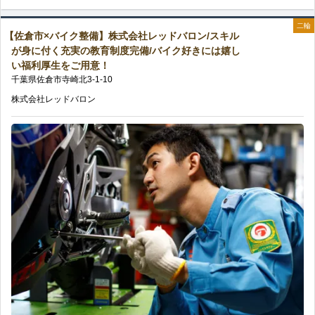
ア
千
キ
ン/
二輪
ッ
【佐倉市×バイク整備】株式会社レッドバロン/スキル
代
ャ
が身に付く充実の教育制度完備/バイク好きには嬉し
福
プ
い福利厚生をご用意！
市
リ
千葉県
佐倉市
寺崎北
3-1-10
利
の
×
ア
株式会社レッドバロン
厚
バ
を
生
イ
築
充
ク
け
実
整
る！/
で
備】
嬉
安
株
し
心
式
い
し