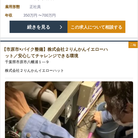
収
雇用形態
正社員
ッ
生
500
年収
350万円 〜700万円
ド
完
【茂
続きを見る
この求人について相談する
万
バ
備
原
円
ロ
二輪
の
【市原市×バイク整備】株式会社２りんかんイエローハ
市
も
ット／安心してチャレンジできる環境
ン/
千葉県
市原市
八幡浦
１—９
×
目
頑
株式会社２りんかんイエローハット
バ
指
張
イ
せ
り
ク
る/
は
整
四
し
備】
輪
っ
株