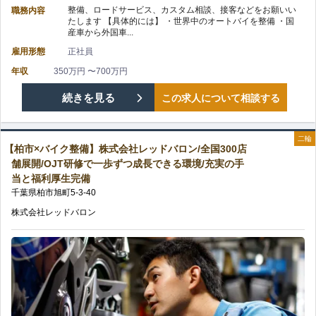
ャ
整備、ロードサービス、カスタム相談、接客などをお願いい
職務内容
る！/
たします 【具体的には】 ・世界中のオートバイを整備 ・国
ッ
リ
産車から外国車...
充
雇用形態
正社員
ド
ア
実
年収
350万円 〜700万円
バ
を
【柏
続きを見る
この求人について相談する
の
ロ
築
市
教
ン/
二輪
け
【柏市×バイク整備】株式会社レッドバロン/全国300店
×
育
舗展開/OJT研修で一歩ずつ成長できる環境/充実の手
未
る
当と福利厚生完備
バ
制
千葉県
柏市
旭町
5-3-40
経
の
イ
度
株式会社レッドバロン
験
ク
で
で
整
ス
も
備】
キ
安