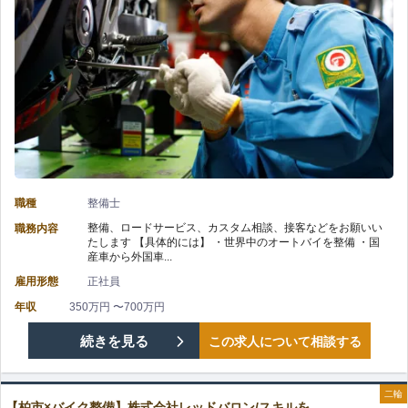
ト
整
に
も
備】
は
充
株
嬉
実
式
し
で
会
い
き
職種
整備士
社
福
整備、ロードサービス、カスタム相談、接客などをお願いい
職務内容
る
たします 【具体的には】 ・世界中のオートバイを整備 ・国
レ
利
産車から外国車...
長
雇用形態
正社員
ッ
厚
期
年収
350万円 〜700万円
ド
生
【松
続きを見る
この求人について相談する
休
バ
を
戸
暇
ロ
二輪
ご
【柏市×バイク整備】株式会社レッドバロン/スキルを