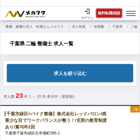
無料転職相談
ログイン
重機・建機の求人・転職ならメカワク
求人検索
首都圏
千葉県
二輪
千葉県 二輪 整備士 求人一覧
求人を絞り込む
23
求人数
件
1 ～ 20
件 表示中（更新順）
二輪
【千葉市緑区×バイク整備】株式会社レッドバロン/残
業少な目でワークバランスが整う！/充実の教育制度
あり/賞与年2回
千葉県
千葉市緑区
古市場町
395-1