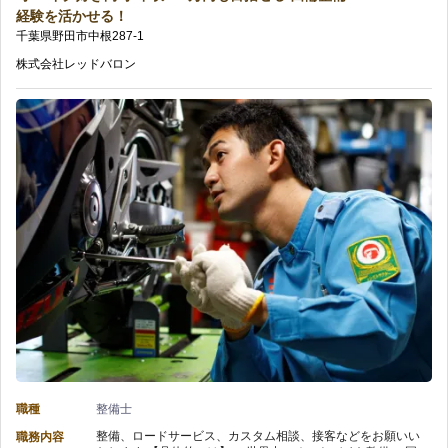
キ
回
経験を活かせる！
バ
ス
千葉県
野田市
中根
287-1
ル
の
イ
キ
株式会社レッドバロン
を
ク
ル
磨
整
を
け
備】
習
る
株
得！/
OJT
式
福
完
会
利
備/
社
厚
安
レ
生
定
職種
整備士
ッ
や
整備、ロードサービス、カスタム相談、接客などをお願いい
職務内容
企