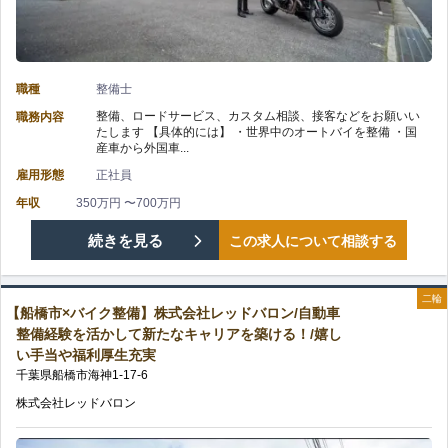
に
備】
あ
は
株
り/
嬉
職種
整備士
式
賞
整備、ロードサービス、カスタム相談、接客などをお願いい
職務内容
し
たします 【具体的には】 ・世界中のオートバイを整備 ・国
会
与
産車から外国車...
い
雇用形態
正社員
社
年
福
年収
350万円 〜700万円
レ
2
【千
続きを見る
この求人について相談する
利
ッ
回
葉
厚
ド
二輪
の
【船橋市×バイク整備】株式会社レッドバロン/自動車
市
生
整備経験を活かして新たなキャリアを築ける！/嬉し
バ
い手当や福利厚生充実
花
充
千葉県
船橋市
海神
1-17-6
ロ
見
実！/
株式会社レッドバロン
ン/
川
メ