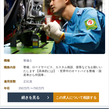
OK/
整
暇
バ
備】
年
イ
株
2
ク
式
回/
好
会
自
き
社
動
尚
職種
整備士
レ
車
整備、ロードサービス、カスタム相談、接客などをお願いい
職務内容
可/
たします 【具体的には】 ・世界中のオートバイを整備 ・国
ッ
整
産車から外国車...
年
雇用形態
正社員
ド
備
収
年収
350万円 〜700万円
バ
経
【成
続きを見る
この求人について相談する
500
ロ
験
田
万