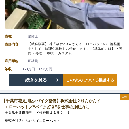
整
か
式
備
り
会
経
給
社
験
職種
整備士
与
【職務概要】 株式会社2りんかんイエローハットの二輪整備
職務内容
レ
を
士として、修理や車検をお任せします。 【具体的には】 ・整
で
備 ・修理 ・車検 ・カスタム
ッ
活
雇用形態
正社員
評
ド
か
年収
363万円 〜652万円
価！/
【市
続きを見る
この求人について相談する
バ
せ
自
原
ロ
る！
二輪
動
【千葉市花見川区×バイク整備】株式会社２りんかんイ
市
ン/
の
エローハット／“バイク好き”を仕事の原動力に
車
千葉県
千葉市花見川区
横戸町
１１５９—６
×
自
整
株式会社２りんかんイエローハット
バ
動