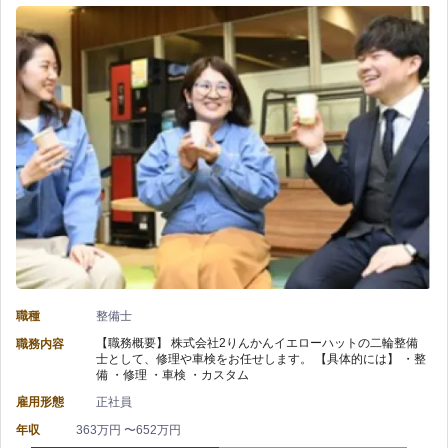
備
イ
車
経
ク
整
験
整
備
を
備】
の
活
株
経
か
式
験
し
会
を
て
社
活
職種
整備士
成
【職務概要】 株式会社2りんかんイエローハットの二輪整備
職務内容
２
か
士として、修理や車検をお任せします。 【具体的には】 ・整
長
備 ・修理 ・車検 ・カスタム
り
せ
雇用形態
正社員
で
ん
る/
年収
363万円 〜652万円