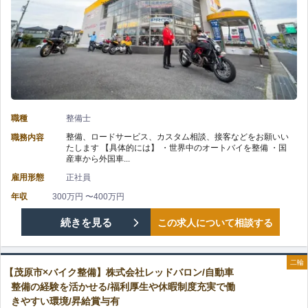
研
株
実/
修
式
ス
で
会
キ
一
社
ル
歩
職種
整備士
レ
ア
整備、ロードサービス、カスタム相談、接客などをお願いい
職務内容
ず
たします 【具体的には】 ・世界中のオートバイを整備 ・国
ッ
ッ
産車から外国車...
つ
雇用形態
正社員
ド
プ
成
年収
300万円 〜400万円
バ
休
【袖
続きを見る
この求人について相談する
長
ロ
暇
ケ
で
ン/
二輪
有
【茂原市×バイク整備】株式会社レッドバロン/自動車
浦
き
整備の経験を活かせる/福利厚生や休暇制度充実で働
未
の
きやすい環境/昇給賞与有
市
る