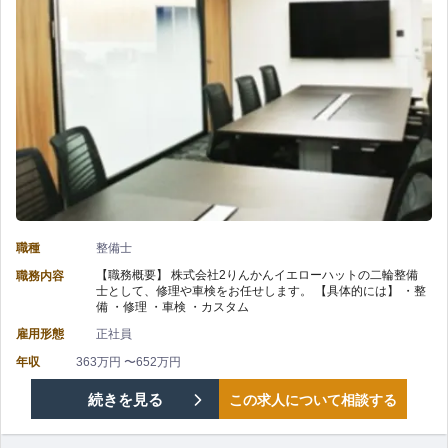
ク
イ
環
与
整
エ
境
有
備】
ロ
の
の
株
ー
式
ハ
会
ッ
社
ト
職種
整備士
【職務概要】 株式会社2りんかんイエローハットの二輪整備
職務内容
２
／“バ
士として、修理や車検をお任せします。 【具体的には】 ・整
備 ・修理 ・車検 ・カスタム
り
イ
雇用形態
正社員
ん
ク
年収
363万円 〜652万円
【柏
続きを見る
この求人について相談する
か
好
市
ん
き”を