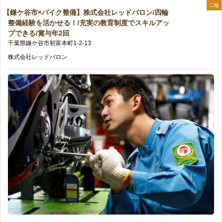
ン/
二輪
を
【鎌ケ谷市×バイク整備】株式会社レッドバロン/四輪
市
円
整備経験を活かせる！/充実の教育制度でスキルアッ
ス
活
プできる/賞与年2回
×
も
千葉県
鎌ケ谷市
初富本町
1-2-13
キ
か
バ
目
株式会社レッドバロン
ル
せ
イ
指
が
る
ク
せ
身
の
整
る/
に
備】
研
付
株
修
く
式
制
充
会
度
実
社
充