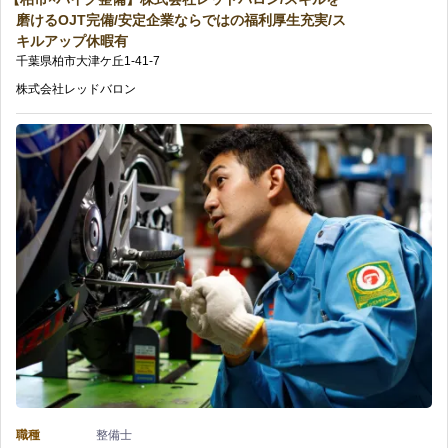
市
あ
磨けるOJT完備/安定企業ならではの福利厚生充実/ス
ン/
用
キルアップ休暇有
×
り/
千葉県
柏市
大津ケ丘
1-41-7
四
意！
バ
実
株式会社レッドバロン
輪
の
イ
践
整
ク
的
備
整
OJT
経
備】
で
験
株
新
を
式
た
活
会
な
か
社
キ
せ
職種
整備士
レ