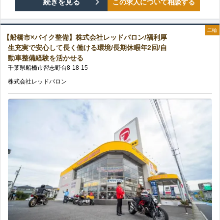
【船
続きを見る
この求人について相談する
心
レ
期
橋
の
ッ
二輪
休
【船橋市×バイク整備】株式会社レッドバロン/福利厚
市
研
生充実で安心して長く働ける環境/長期休暇年2回/自
ド
暇
動車整備経験を活かせる
×
修
千葉県
船橋市
習志野台
8-18-15
バ
あ
バ
制
株式会社レッドバロン
ロ
り
イ
度
ン/
の
ク
完
長
整
備！/
く
備】
安
働
株
心
け
式
の
る
会
福