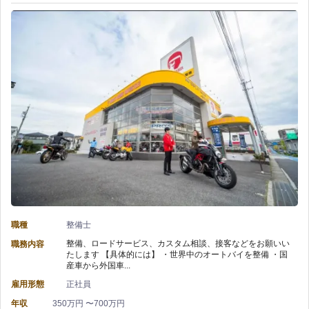
区
業
×
少
バ
な
イ
目
ク
で
整
ワ
備】
ー
株
ク
職種
整備士
式
整備、ロードサービス、カスタム相談、接客などをお願いい
職務内容
バ
たします 【具体的には】 ・世界中のオートバイを整備 ・国
会
産車から外国車...
ラ
雇用形態
正社員
社
ン
年収
350万円 〜700万円