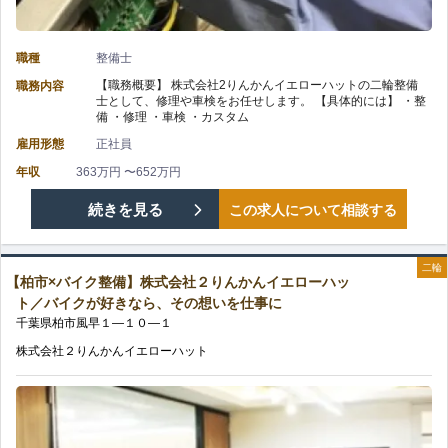
整
心
で
備】
し
働
職種
整備士
【職務概要】 株式会社2りんかんイエローハットの二輪整備
職務内容
株
て
き
士として、修理や車検をお任せします。 【具体的には】 ・整
備 ・修理 ・車検 ・カスタム
式
チ
や
雇用形態
正社員
会
ャ
年収
363万円 〜652万円
す
【富
続きを見る
この求人について相談する
社
レ
い
里
２
ン
環
二輪
【柏市×バイク整備】株式会社２りんかんイエローハッ
市
り
ジ
境/
ト／バイクが好きなら、その想いを仕事に
千葉県
柏市
風早
１—１０—１
×
ん
で
昇
株式会社２りんかんイエローハット
バ
か
き
給
イ
ん
る
賞