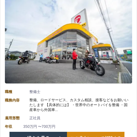
未
区
リ
経
×
ハ
験
バ
リ
や
イ
を
中
ク
つ
途
整
け
入
備】
て
社
職種
整備士
株
働
整備、ロードサービス、カスタム相談、接客などをお願いい
職務内容
で
たします 【具体的には】 ・世界中のオートバイを整備 ・国
式
け
産車から外国車...
も
雇用形態
正社員
会
る/
安
年収
350万円 〜700万円
社
長