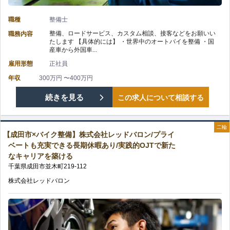
会
手
て
職種
整備士
社
当
整備、ロードサービス、カスタム相談、接客などをお願いい
職務内容
長
たします 【具体的には】 ・世界中のオートバイを整備 ・国
レ
や
産車から外国車...
く
雇用形態
正社員
ッ
福
働
年収
300万円 〜400万円
ド
利
【佐
続きを見る
この求人について相談する
け
バ
厚
倉
る
ロ
二輪
生
【成田市×バイク整備】株式会社レッドバロン/プライ
市
環
ベートも充実できる長期休暇あり/実践的OJTで新た
ン/
充
なキャリアを築ける
×
境/
千葉県
成田市
並木町
219-112
未
実
バ
長
株式会社レッドバロン
経
の
イ
期
験
ク
休