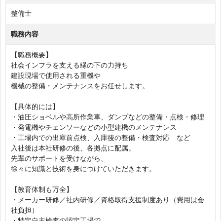
整備士
職務内容
【職務概要】
社会インフラを支える縁の下の力持ち
建設現場で使用される重機や
機械の整備・メンテナンスをお任せします。
【具体的には】
・油圧ショベルや高所作業車、ダンプなどの整備・点検・修理
・発電機やチェンソーなどの小型建機のメンテナンス
・工場内での出庫前点検、入庫後の整備・検査対応 など
入社後は本社研修の後、各拠点に配属。
先輩のサポートを受けながら、
徐々に知識と技術を身につけていただきます。
【教育体制も万全】
・メーカー研修／社内研修／資格取得支援制度あり（費用は会
社負担）
・特定自主検査の認定工場で