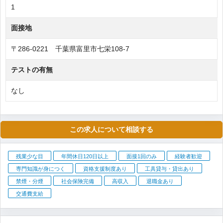
1
面接地
〒286-0221 千葉県富里市七栄108-7
テストの有無
なし
この求人について相談する
残業少な目
年間休日120日以上
面接1回のみ
経験者歓迎
専門知識が身につく
資格支援制度あり
工具貸与・貸出あり
禁煙・分煙
社会保険完備
高収入
退職金あり
交通費支給