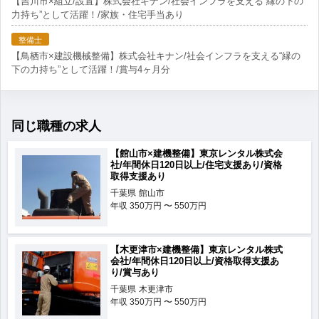
【吉川市×組立/設置】株式会社キナン/社会インフラを支える“縁の下の
力持ち”として活躍！/家族・住宅手当あり
整備士
【鳥栖市×建設機械整備】株式会社キナン/社会インフラを支える“縁の
下の力持ち”として活躍！/賞与4ヶ月分
同じ職種の求人
【館山市×建機整備】東京レンタル株式会
社/年間休日120日以上/住宅支援あり/資格
取得支援あり
千葉県
館山市
年収
350万円 〜 550万円
【木更津市×建機整備】東京レンタル株式
会社/年間休日120日以上/資格取得支援あ
り/賞与あり
千葉県
木更津市
年収
350万円 〜 550万円