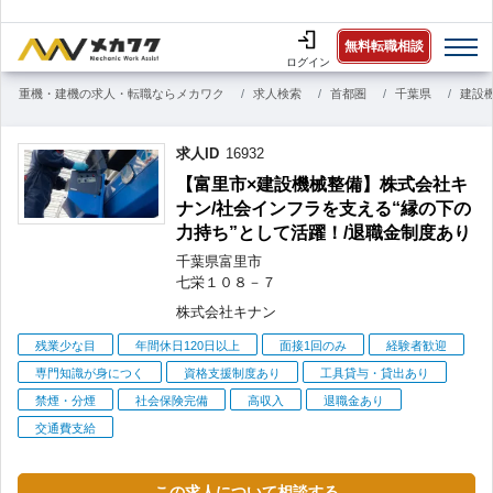
無料転職相談
ログイン
重機・建機の求人・転職ならメカワク
求人検索
首都圏
千葉県
建設
求人ID
16932
【富里市×建設機械整備】株式会社キ
ナン/社会インフラを支える“縁の下の
力持ち”として活躍！/退職金制度あり
千葉県
富里市
七栄
１０８－７
株式会社キナン
こ
残業少な目
年間休日120日以上
面接1回のみ
経験者歓迎
だ
専門知識が身につく
資格支援制度あり
工具貸与・貸出あり
わ
禁煙・分煙
社会保険完備
高収入
退職金あり
り
交通費支給
この求人について相談する