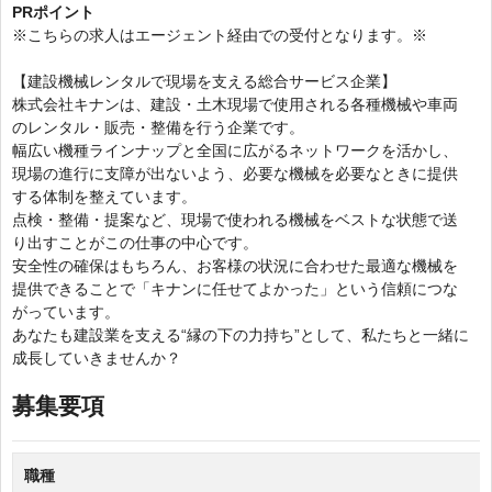
ク
PRポイント
テ
※こちらの求人はエージェント経由での受付となります。※
ィ
ブ
【建設機械レンタルで現場を支える総合サービス企業】
な
株式会社キナンは、建設・土木現場で使用される各種機械や車両
タ
のレンタル・販売・整備を行う企業です。
ブ)
幅広い機種ラインナップと全国に広がるネットワークを活かし、
現場の進行に支障が出ないよう、必要な機械を必要なときに提供
する体制を整えています。
点検・整備・提案など、現場で使われる機械をベストな状態で送
り出すことがこの仕事の中心です。
安全性の確保はもちろん、お客様の状況に合わせた最適な機械を
提供できることで「キナンに任せてよかった」という信頼につな
がっています。
あなたも建設業を支える“縁の下の力持ち”として、私たちと一緒に
成長していきませんか？
募集要項
職種