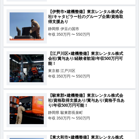
【伊勢市×建機整備】東京レンタル株式会
社/キャタピラー社のグループ企業/資格取
得支援あり
静岡県
伊豆の国市
年収
350万円 〜 550万円
【江戸川区×建機整備】東京レンタル株式
会社/賞与あり/経験者歓迎/年収500万円可
能！
東京都
江戸川区
年収
350万円 〜 550万円
【駿東郡×建機整備】東京レンタル株式会
社/資格取得支援あり/賞与あり/資格手当あ
り/年収500万円可能！
静岡県
駿東郡長泉町
年収
350万円 〜 550万円
【東大和市×建機整備】東京レンタル株式