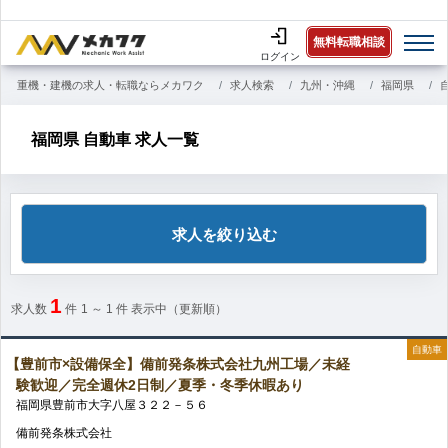
無料転職相談
ログイン
重機・建機の求人・転職ならメカワク
求人検索
九州・沖縄
福岡県
福岡県 自動車 求人一覧
求人を絞り込む
1
求人数
件
1 ～ 1
件 表示中（更新順）
自動車
【豊前市×設備保全】備前発条株式会社九州工場／未経
験歓迎／完全週休2日制／夏季・冬季休暇あり
福岡県
豊前市
大字八屋
３２２－５６
備前発条株式会社