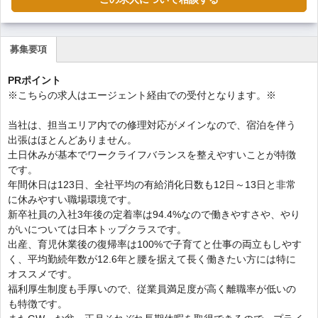
募集要項
(ア
ク
PRポイント
テ
※こちらの求人はエージェント経由での受付となります。※
ィ
ブ
当社は、担当エリア内での修理対応がメインなので、宿泊を伴う
な
出張はほとんどありません。
タ
土日休みが基本でワークライフバランスを整えやすいことが特徴
ブ)
です。
年間休日は123日、全社平均の有給消化日数も12日～13日と非常
に休みやすい職場環境です。
新卒社員の入社3年後の定着率は94.4%なので働きやすさや、やり
がいについては日本トップクラスです。
出産、育児休業後の復帰率は100%で子育てと仕事の両立もしやす
く、平均勤続年数が12.6年と腰を据えて長く働きたい方には特に
オススメです。
福利厚生制度も手厚いので、従業員満足度が高く離職率が低いの
も特徴です。