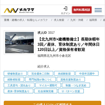
無料転職相談
ログイン
重機・建機の求人・転職ならメカワク
求人検索
九州・沖縄
福岡県
求人ID
3317
【北九州市×建機整備士】長期休暇年
3回／産休、育休制度あり／年間休日
120日以上／資格保有者歓迎
福岡県
北九州市小倉北区
紹介求人
こ
研修制度あり
完全週休二日制
未経験歓迎
中高年活躍中
だ
経験者歓迎
専門知識が身につく
資格支援制度あり
わ
工具貸与・貸出あり
マイカー通勤可
制服・つなぎ支給
り
産休･育休制度あり
社会保険完備
U・Iターン支援
この求人について相談する