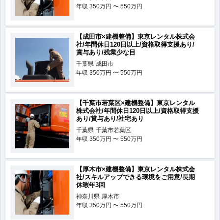
年収
350万円 〜 550万円
【成田市×建機整備】東京レンタル株式会
社/年間休日120日以上/資格取得支援あり/
賞与あり/残業少な目
千葉県
成田市
年収
350万円 〜 550万円
【千葉市若葉区×建機整備】東京レンタル
株式会社/年間休日120日以上/資格取得支援
あり/賞与あり/社宅あり
千葉県
千葉市若葉区
年収
350万円 〜 550万円
【厚木市×建機整備】東京レンタル株式会
社/スキルアップできる環境をご用意/長期
休暇年3回
神奈川県
厚木市
年収
350万円 〜 550万円