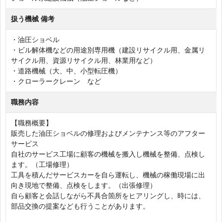
扱う機械 備考
・油圧ショベル
・ビル解体機などの用途別専用機（建設リサイクル用、金属リ
サイクル用、資源リサイクル用、林業用など）
・道路機械（大、中、小型転圧機）
・クローラークレーン など
職務内容
【職務概要】
販売した油圧ショベルの修理およびメンテナンス等のアフター
サービス
自社のサービス工場に顧客の機械を搬入し機械を整備、点検し
ます。（工場修理）
工具を積んだサービスカーを自ら運転し、機械の稼働現場に出
向き現地で整備、点検をします。（出張修理）
自ら顧客と会話しながら不具合箇所をヒアリングし、時には、
部品交換の提案なども行うことがあります。