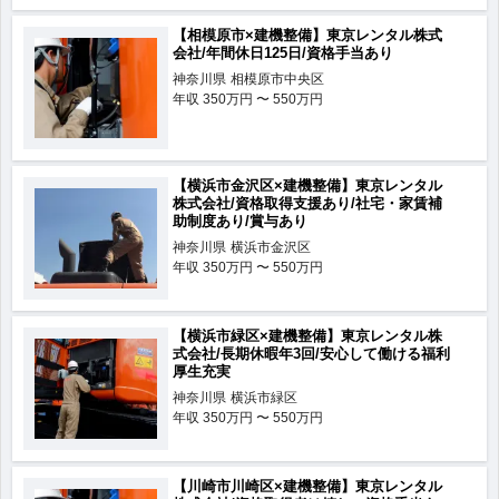
【相模原市×建機整備】東京レンタル株式
会社/年間休日125日/資格手当あり
神奈川県
相模原市中央区
年収
350万円 〜 550万円
【横浜市金沢区×建機整備】東京レンタル
株式会社/資格取得支援あり/社宅・家賃補
助制度あり/賞与あり
神奈川県
横浜市金沢区
年収
350万円 〜 550万円
【横浜市緑区×建機整備】東京レンタル株
式会社/長期休暇年3回/安心して働ける福利
厚生充実
神奈川県
横浜市緑区
年収
350万円 〜 550万円
【川崎市川崎区×建機整備】東京レンタル