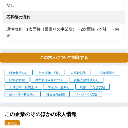
なし
応募後の流れ
適性検査→1次面接（最寄りの事業所）→2次面接（本社）→内
定
この求人について相談する
研修制度あり
完全週休二日制
未経験歓迎
中高年活躍中
経験者歓迎
専門知識が身につく
資格支援制度あり
工具貸与・貸出あり
マイカー通勤可
制服・つなぎ支給
産休･育休制度あり
社会保険完備
U・Iターン支援
この企業のそのほかの求人情報
整備士