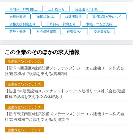
年間休日120日以上
土日祝休み
完全週休二日制
未経験歓迎
面接1回のみ
経験者歓迎
専門知識が身につく
資格支援制度あり
工具貸与・貸出あり
制服・つなぎ支給
禁煙・分煙
社会保険完備
退職金あり
交通費支給
この企業のそのほかの求人情報
設備保全/メンテナンス
【新潟市西蒲区×建築設備メンテナンス】ジー,エム建機リース株式会
社/建設機械で現場を支える/賞与2回
設備保全/メンテナンス
【佐渡市×建築設備メンテナンス】ジー,エム建機リース株式会社/建設
機械で現場を支える/GW休暇あり
設備保全/メンテナンス
【新潟市江南区×建築設備メンテナンス】ジー,エム建機リース株式会
社/建設機械で現場を支える/制服貸与
設備保全/メンテナンス