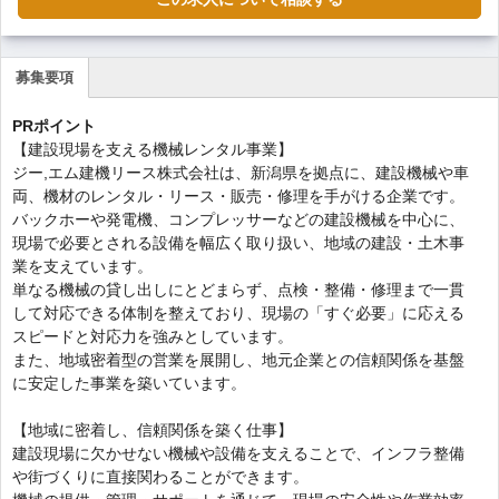
募集要項
(ア
ク
PRポイント
テ
【建設現場を支える機械レンタル事業】
ィ
ジー,エム建機リース株式会社は、新潟県を拠点に、建設機械や車
ブ
両、機材のレンタル・リース・販売・修理を手がける企業です。
な
バックホーや発電機、コンプレッサーなどの建設機械を中心に、
タ
現場で必要とされる設備を幅広く取り扱い、地域の建設・土木事
ブ)
業を支えています。
単なる機械の貸し出しにとどまらず、点検・整備・修理まで一貫
して対応できる体制を整えており、現場の「すぐ必要」に応える
スピードと対応力を強みとしています。
また、地域密着型の営業を展開し、地元企業との信頼関係を基盤
に安定した事業を築いています。
【地域に密着し、信頼関係を築く仕事】
建設現場に欠かせない機械や設備を支えることで、インフラ整備
や街づくりに直接関わることができます。