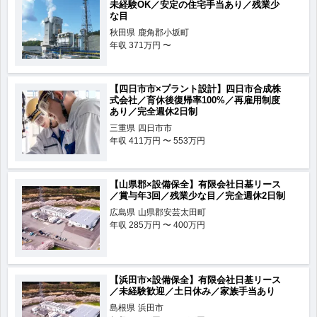
未経験OK／安定の住宅手当あり／残業少
な目
秋田県
鹿角郡小坂町
年収
371万円 〜
【四日市市×プラント設計】四日市合成株
式会社／育休後復帰率100%／再雇用制度
あり／完全週休2日制
三重県
四日市市
年収
411万円 〜 553万円
【山県郡×設備保全】有限会社日基リース
／賞与年3回／残業少な目／完全週休2日制
広島県
山県郡安芸太田町
年収
285万円 〜 400万円
【浜田市×設備保全】有限会社日基リース
／未経験歓迎／土日休み／家族手当あり
島根県
浜田市