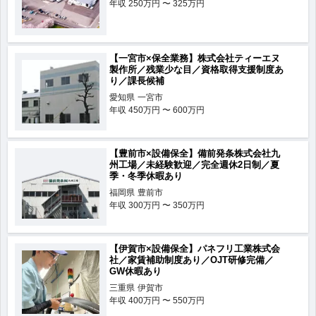
年収
250万円 〜 325万円
【一宮市×保全業務】株式会社ティーエヌ
製作所／残業少な目／資格取得支援制度あ
り／課長候補
愛知県
一宮市
年収
450万円 〜 600万円
【豊前市×設備保全】備前発条株式会社九
州工場／未経験歓迎／完全週休2日制／夏
季・冬季休暇あり
福岡県
豊前市
年収
300万円 〜 350万円
【伊賀市×設備保全】パネフリ工業株式会
社／家賃補助制度あり／OJT研修完備／
GW休暇あり
三重県
伊賀市
年収
400万円 〜 550万円