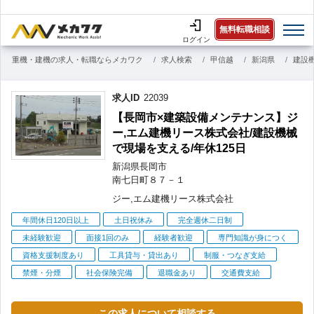
無料転職相談
ログイン
重機・建機の求人・転職ならメカワク
求人検索
甲信越
新潟県
建設
求人ID
22039
【長岡市×建築設備メンテナンス】ジ
ー,エム建機リース株式会社/建設機械
で現場を支える/年休125日
新潟県
長岡市
南七日町
８７－１
ジー,エム建機リース株式会社
こ
年間休日120日以上
土日祝休み
完全週休二日制
だ
未経験歓迎
面接1回のみ
経験者歓迎
専門知識が身につく
わ
資格支援制度あり
工具貸与・貸出あり
制服・つなぎ支給
り
禁煙・分煙
社会保険完備
退職金あり
交通費支給
この求人について相談する