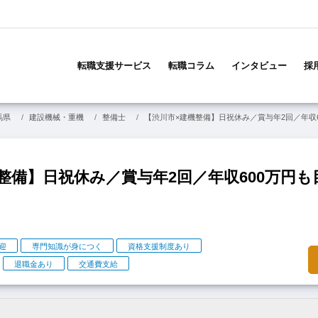
メ
イ
転職支援サービス
転職コラム
インタビュー
採
ン
ナ
ビ
馬県
建設機械・重機
整備士
【渋川市×建機整備】日祝休み／賞与年2回／年収
ゲ
ー
シ
ョ
整備】日祝休み／賞与年2回／年収600万円
ン
迎
専門知識が身につく
資格支援制度あり
退職金あり
交通費支給