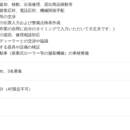
返却、移動、出張修理、貸出商品移動等
接客応対、電話応対、機械関係手配
等の交渉
の伝票入力および整備点検表作成
作業の合間に自分のタイミングで入力いただいて大丈夫です。)
の巡回、修理相談対応
ディーラーとの交渉や協議
する器具や設備の検証
動車（搭乗式ローラー等の舗装機械）の車検整備
め、3名募集
許（AT限定不可）