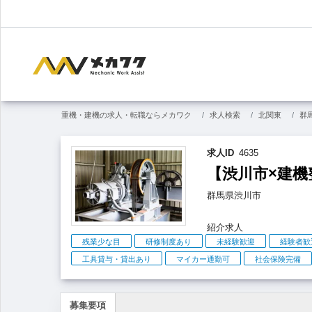
重機・建機の求人・転職ならメカワク
求人検索
北関東
群
求人ID
4635
【渋川市×建機
群馬県
渋川市
紹介求人
こ
残業少な目
研修制度あり
未経験歓迎
経験者歓
だ
工具貸与・貸出あり
マイカー通勤可
社会保険完備
わ
り
募集要項