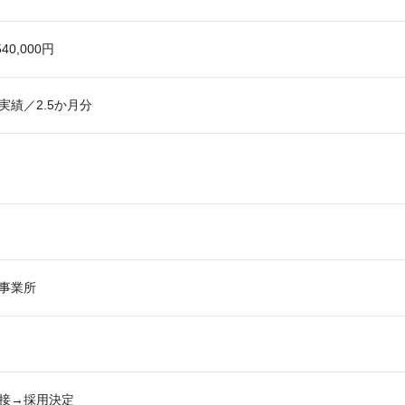
540,000円
実績／2.5か月分
事業所
接→採用決定