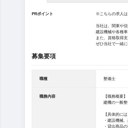
(ア
ク
PRポイント
※こちらの求人は
テ
ィ
ブ
当社は、関東や信
な
建設機械や各種車
タ
また、資格取得支
ブ)
ぜひ当社で一緒に
募集要項
職種
整備士
職務内容
【職務概要】
建機の一般整
【具体的には
・建設機械、
・貸出商品の