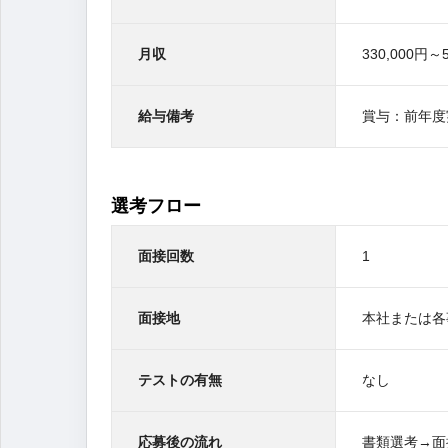
月収
330,000円～
給与備考
賞与：前年度
選考フロー
面接回数
1
面接地
本社または各
テストの有無
なし
応募後の流れ
書類選考→面