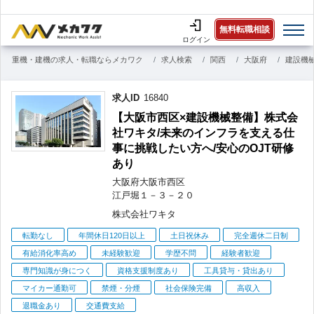
無料転職相談
ログイン
重機・建機の求人・転職ならメカワク
求人検索
関西
大阪府
建設機
求人ID
16840
【大阪市西区×建設機械整備】株式会
社ワキタ/未来のインフラを支える仕
事に挑戦したい方へ/安心のOJT研修
あり
大阪府
大阪市西区
江戸堀
１－３－２０
株式会社ワキタ
こ
転勤なし
年間休日120日以上
土日祝休み
完全週休二日制
だ
有給消化率高め
未経験歓迎
学歴不問
経験者歓迎
わ
専門知識が身につく
資格支援制度あり
工具貸与・貸出あり
り
マイカー通勤可
禁煙・分煙
社会保険完備
高収入
退職金あり
交通費支給