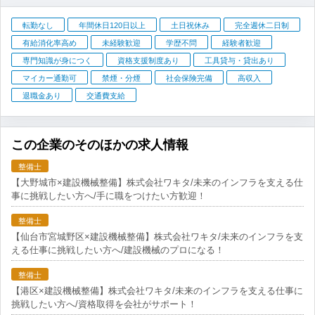
転勤なし
年間休日120日以上
土日祝休み
完全週休二日制
有給消化率高め
未経験歓迎
学歴不問
経験者歓迎
専門知識が身につく
資格支援制度あり
工具貸与・貸出あり
マイカー通勤可
禁煙・分煙
社会保険完備
高収入
退職金あり
交通費支給
この企業のそのほかの求人情報
整備士
【大野城市×建設機械整備】株式会社ワキタ/未来のインフラを支える仕
事に挑戦したい方へ/手に職をつけたい方歓迎！
整備士
【仙台市宮城野区×建設機械整備】株式会社ワキタ/未来のインフラを支
える仕事に挑戦したい方へ/建設機械のプロになる！
整備士
【港区×建設機械整備】株式会社ワキタ/未来のインフラを支える仕事に
挑戦したい方へ/資格取得を会社がサポート！