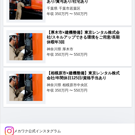
あり/賞与あり/社宅あり
千葉県
千葉市若葉区
年収
350万円 〜 550万円
【厚木市×建機整備】東京レンタル株式会
社/スキルアップできる環境をご用意/長期
休暇年3回
神奈川県
厚木市
年収
350万円 〜 550万円
【相模原市×建機整備】東京レンタル株式
会社/年間休日125日/資格手当あり
神奈川県
相模原市中央区
年収
350万円 〜 550万円
メカワク公式インスタグラム