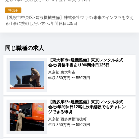
整備士
【札幌市中央区×建設機械整備】株式会社ワキタ/未来のインフラを支え
る仕事に挑戦したい方へ/年間休日125日
同じ職種の求人
【東大和市×建機整備】東京レンタル株式
会社/資格手当あり/年間休日125日
東京都
東大和市
年収
350万円 〜 550万円
【西多摩郡×建機整備】東京レンタル株式
会社/年間休日120以上/未経験でもチャレン
ジできる環境
東京都
西多摩郡瑞穂町
年収
350万円 〜 550万円