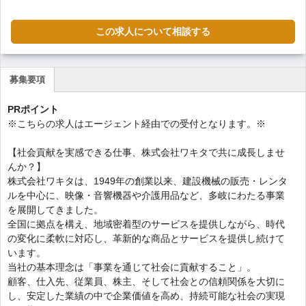
この求人について相談する
募集要項
(ア
ク
PRポイント
テ
※こちらの求人はエージェント経由での受付となります。※
ィ
ブ
【社会貢献を実感できる仕事、株式会社ワキタで共に成長しませ
な
んか？】
タ
株式会社ワキタは、1949年の創業以来、建設機械の販売・レンタ
ブ)
ルを中心に、映像・音響機器や介護用品など、多岐にわたる事業
を展開してきました。
全国に拠点を構え、地域密着型のサービスを提供しながら、時代
の変化に柔軟に対応し、革新的な商品とサービスを提供し続けて
います。
当社の基本理念は「事業を通じて社会に貢献すること」。
顧客、仕入先、従業員、株主、そして社会との信頼関係を大切に
し、安定した業績の中で企業価値を高め、持続可能な社会の実現