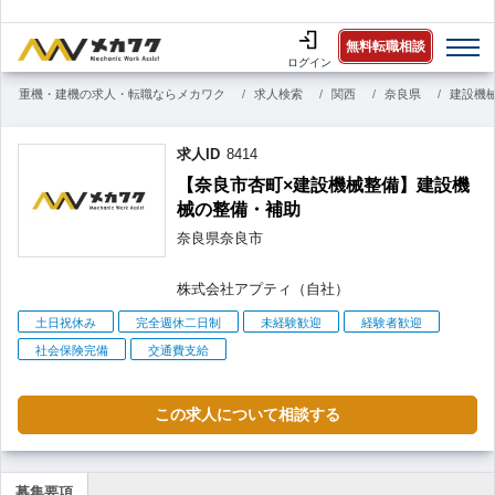
無料転職相談
ログイン
重機・建機の求人・転職ならメカワク
求人検索
関西
奈良県
建設機
求人ID
8414
【奈良市杏町×建設機械整備】建設機
械の整備・補助
奈良県
奈良市
株式会社アプティ（自社）
こ
土日祝休み
完全週休二日制
未経験歓迎
経験者歓迎
だ
社会保険完備
交通費支給
わ
り
この求人について相談する
募集要項