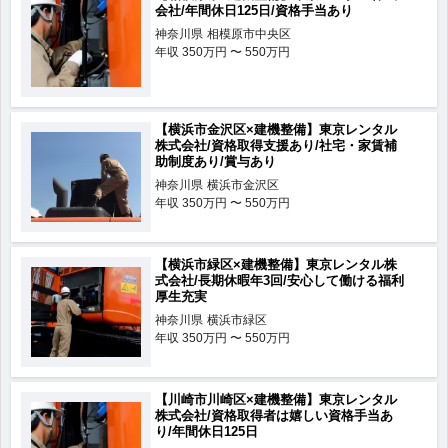
会社/年間休日125日/資格手当あり
神奈川県
相模原市中央区
年収
350万円 〜 550万円
【横浜市金沢区×建機整備】東京レンタル
株式会社/資格取得支援あり/社宅・家賃補
助制度あり/賞与あり
神奈川県
横浜市金沢区
年収
350万円 〜 550万円
【横浜市緑区×建機整備】東京レンタル株
式会社/長期休暇年3回/安心して働ける福利
厚生充実
神奈川県
横浜市緑区
年収
350万円 〜 550万円
【川崎市川崎区×建機整備】東京レンタル
株式会社/資格取得者は嬉しい資格手当あ
り/年間休日125日