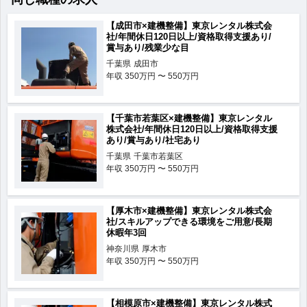
【成田市×建機整備】東京レンタル株式会
社/年間休日120日以上/資格取得支援あり/
賞与あり/残業少な目
千葉県
成田市
年収
350万円 〜 550万円
【千葉市若葉区×建機整備】東京レンタル
株式会社/年間休日120日以上/資格取得支援
あり/賞与あり/社宅あり
千葉県
千葉市若葉区
年収
350万円 〜 550万円
【厚木市×建機整備】東京レンタル株式会
社/スキルアップできる環境をご用意/長期
休暇年3回
神奈川県
厚木市
年収
350万円 〜 550万円
【相模原市×建機整備】東京レンタル株式