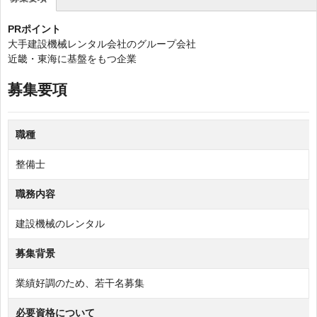
(ア
ク
PRポイント
テ
大手建設機械レンタル会社のグループ会社
ィ
近畿・東海に基盤をもつ企業
ブ
な
募集要項
タ
ブ)
職種
整備士
職務内容
建設機械のレンタル
募集背景
業績好調のため、若干名募集
必要資格について