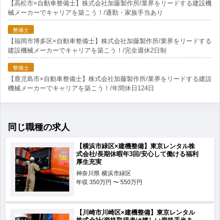
【高松市×自動車整備士】株式会社加藤製作所/業界をリードする建設機
械メーカーでキャリアを築こう！/通勤・家族手当あり
整備士
【福岡市博多区×自動車整備士】株式会社加藤製作所/業界をリードする
建設機械メーカーでキャリアを築こう！/完全週休2日制
整備士
【鹿児島市×自動車整備士】株式会社加藤製作所/業界をリードする建設
機械メーカーでキャリアを築こう！/年間休日124日
同じ職種の求人
【横浜市緑区×建機整備】東京レンタル株
式会社/長期休暇年3回/安心して働ける福利
厚生充実
神奈川県
横浜市緑区
年収
350万円 〜 550万円
【川崎市川崎区×建機整備】東京レンタル