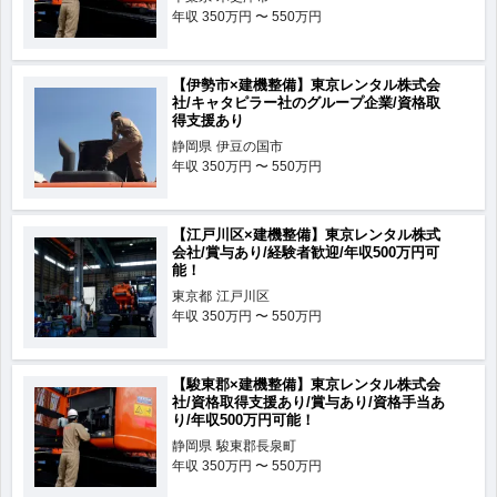
年収
350万円 〜 550万円
【伊勢市×建機整備】東京レンタル株式会
社/キャタピラー社のグループ企業/資格取
得支援あり
静岡県
伊豆の国市
年収
350万円 〜 550万円
【江戸川区×建機整備】東京レンタル株式
会社/賞与あり/経験者歓迎/年収500万円可
能！
東京都
江戸川区
年収
350万円 〜 550万円
【駿東郡×建機整備】東京レンタル株式会
社/資格取得支援あり/賞与あり/資格手当あ
り/年収500万円可能！
静岡県
駿東郡長泉町
年収
350万円 〜 550万円