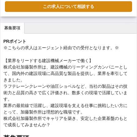
この求人について相談する
募集要項
(ア
ク
PRポイント
テ
※こちらの求人はエージェント経由での受付となります。※
ィ
ブ
【業界をリードする建設機械メーカーで働く】
な
株式会社加藤製作所は、建設機械のリーディングカンパニーとし
タ
て、国内外の建設現場に高品質な製品を提供し、業界を牽引して
ブ)
きました。
ラフテレーンクレーンや油圧ショベルなど、当社の製品はその技
術力と品質の高さで広く評価され、数多くの現場で活躍していま
す。
業界の最前線で活躍し、建設現場を支える仕事に挑戦したい方に
とって、加藤製作所は理想的な職場です。
株式会社加藤製作所でキャリアを築き、安定した企業基盤のもと
で成長してみませんか？