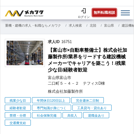
無料転職相談
ログイン
重機・建機の求人・転職ならメカワク
求人検索
北陸
富山県
建設機
求人ID
16751
【富山市×自動車整備士】株式会社加
藤製作所/業界をリードする建設機械
メーカーでキャリアを築こう！/残業
少な目/経験者歓迎
富山県
富山市
二口町
５－４－２ テフィスD棟
株式会社加藤製作所
こ
残業少な目
年間休日120日以上
完全週休二日制
だ
経験者歓迎
専門知識が身につく
工具貸与・貸出あり
わ
禁煙・分煙
社会保険完備
高収入
退職金あり
り
交通費支給