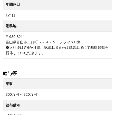
年間休日
124日
勤務地
〒939-8211
富山県富山市二口町５－４－２ テフィスD棟
※入社後は約6か月間、茨城工場または群馬工場にて基礎知識を
習得していただきます。
給与等
年収
300万円～ 520万円
給与備考