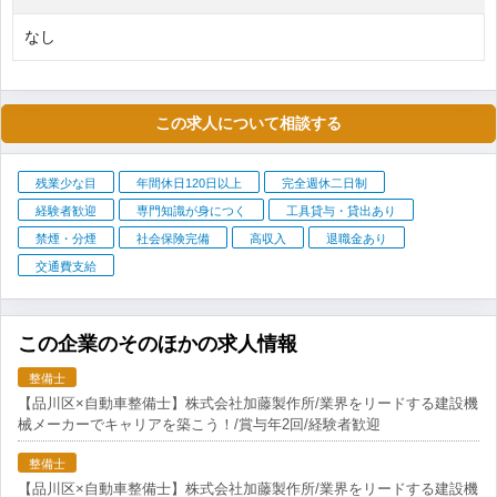
なし
この求人について相談する
残業少な目
年間休日120日以上
完全週休二日制
経験者歓迎
専門知識が身につく
工具貸与・貸出あり
禁煙・分煙
社会保険完備
高収入
退職金あり
交通費支給
この企業のそのほかの求人情報
整備士
【品川区×自動車整備士】株式会社加藤製作所/業界をリードする建設機
械メーカーでキャリアを築こう！/賞与年2回/経験者歓迎
整備士
【品川区×自動車整備士】株式会社加藤製作所/業界をリードする建設機