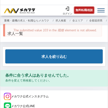
無料転職相談
ログイン
重機・建機の求人・転職ならメカワク
求人検索
全エリア
全都道府県
エ
The submitted value
103
in the
職種
element is not allowed.
求人一覧
ラ
ー
メ
ッ
セ
求人を絞り込む
ー
ジ
条件に合う求人はありませんでした。
条件を変えて再検索してください。
メカワク公式インスタグラム
メカワク公式LINE