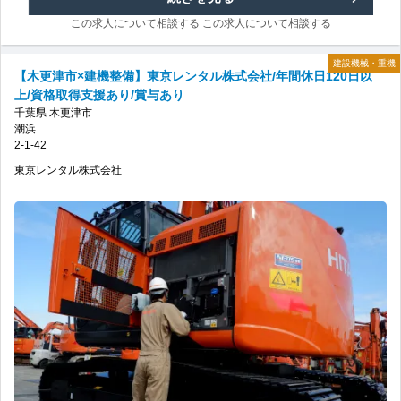
資
この求人について相談する
この求人について相談する
勢
格
建設機械・重機
市
【木更津市×建機整備】東京レンタル株式会社/年間休日120日以
上/資格取得支援あり/賞与あり
取
×
千葉県
木更津市
潮浜
得
建
2-1-42
支
東京レンタル株式会社
機
援
整
あ
備】
り/
東
賞
京
与
レ
あ
ン