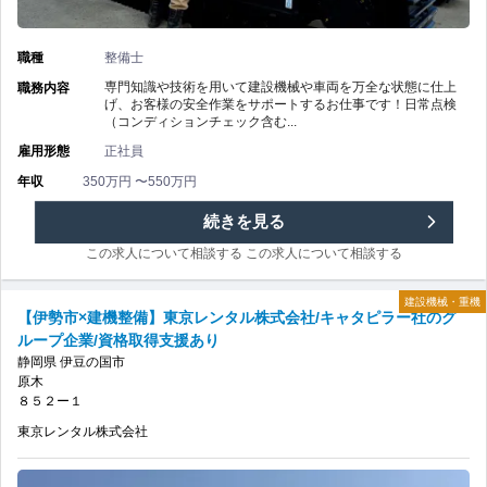
職種
整備士
専門知識や技術を用いて建設機械や車両を万全な状態に仕上
職務内容
げ、お客様の安全作業をサポートするお仕事です！日常点検
（コンディションチェック含む...
雇用形態
正社員
年収
350万円 〜550万円
【駿
続きを見る
この求人について相談する
この求人について相談する
東
建設機械・重機
郡
【伊勢市×建機整備】東京レンタル株式会社/キャタピラー社のグ
ループ企業/資格取得支援あり
×
静岡県
伊豆の国市
原木
建
８５２ー１
東京レンタル株式会社
機
整