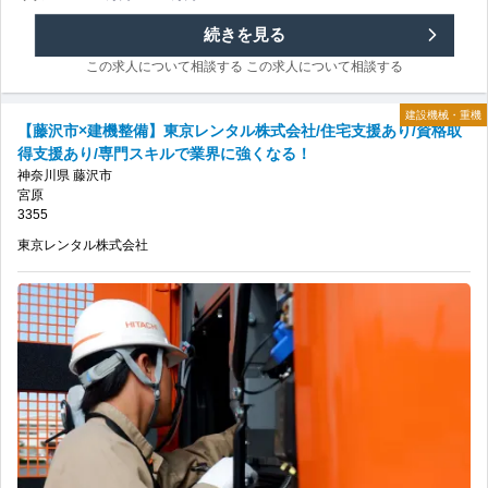
取
会
【館
続きを見る
得
社/
この求人について相談する
この求人について相談する
山
支
年
建設機械・重機
市
【藤沢市×建機整備】東京レンタル株式会社/住宅支援あり/資格取
援
得支援あり/専門スキルで業界に強くなる！
間
×
神奈川県
藤沢市
あ
宮原
休
建
3355
り
日
東京レンタル株式会社
機
の
120
整
日
備】
以
東
上/
京
資
レ