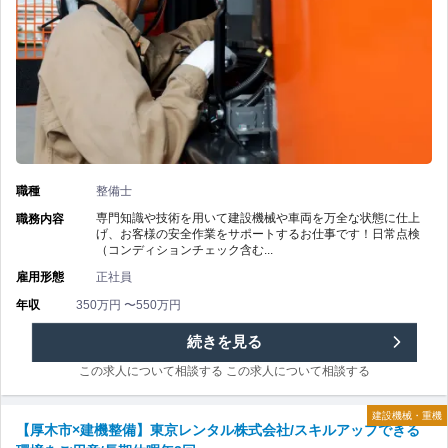
回/
整
安
備】
心
東
し
京
て
レ
職種
整備士
働
ン
専門知識や技術を用いて建設機械や車両を万全な状態に仕上
職務内容
げ、お客様の安全作業をサポートするお仕事です！日常点検
け
（コンディションチェック含む...
タ
雇用形態
正社員
る
ル
年収
350万円 〜550万円
福
株
【相
続きを見る
利
式
この求人について相談する
この求人について相談する
模
厚
会
建設機械・重機
原
【厚木市×建機整備】東京レンタル株式会社/スキルアップできる
生