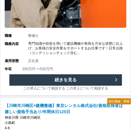
格
ン
取
タ
得
ル
職種
整備士
支
株
専門知識や技術を用いて建設機械や車両を万全な状態に仕上
職務内容
げ、お客様の安全作業をサポートするお仕事です！日常点検
援
（コンディションチェック含む...
式
雇用形態
正社員
あ
会
年収
350万円 〜550万円
り/
社/
【藤
続きを見る
賞
年
この求人について相談する
この求人について相談する
沢
与
間
建設機械・重機
市
【川崎市川崎区×建機整備】東京レンタル株式会社/資格取得者は
あ
嬉しい資格手当あり/年間休日125日
休
×
神奈川県
川崎市川崎区
り
小島町
日
建
4-6