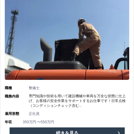
備】
東
京
レ
ン
タ
ル
職種
整備士
株
専門知識や技術を用いて建設機械や車両を万全な状態に仕上
職務内容
げ、お客様の安全作業をサポートするお仕事です！日常点検
（コンディションチェック含む...
式
雇用形態
正社員
会
年収
350万円 〜550万円
社/
【伊
続きを見る