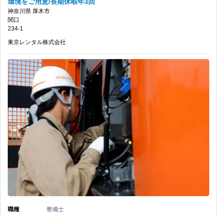
環境をご用意/長期休暇年3回
社/
市
神奈川県
厚木市
充
関口
資
×
234-1
実
格
東京レンタル株式会社
建
の
取
機
得
整
支
備】
援
東
あ
京
り/
レ
社
ン
宅・
タ
職種
整備士
家