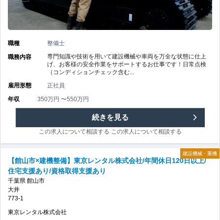
り/
タ
資
ル
職種
整備士
格
株
専門知識や技術を用いて建設機械や車両を万全な状態に仕上
職務内容
げ、お客様の安全作業をサポートするお仕事です！日常点検
手
（コンディションチェック含む...
式
雇用形態
正社員
当
会
年収
350万円 〜550万円
あ
社/
【木
続きを見る
り/
キ
この求人について相談する
この求人について相談する
更
年
ャ
建設機械・重機
津
【館山市×建機整備】東京レンタル株式会社/年間休日120日以上/
収
住宅支援あり/資格取得支援あり
タ
市
千葉県
館山市
500
大井
ピ
×
773-1
万
ラ
東京レンタル株式会社
建