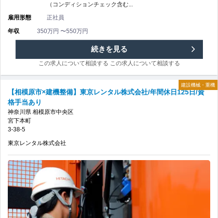
手
（コンディションチェック含む...
ル
雇用形態
正社員
当
株
年収
350万円 〜550万円
あ
式
【横
続きを見る
り/
会
この求人について相談する
この求人について相談する
浜
年
社/
建設機械・重機
市
【相模原市×建機整備】東京レンタル株式会社/年間休日125日/資
間
格手当あり
長
金
神奈川県
相模原市中央区
休
宮下本町
期
沢
3-38-5
日
休
東京レンタル株式会社
区
125
暇
×
日
年
建
の
3
機