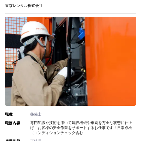
の
120
東京レンタル株式会社
機
日
整
以
備】
上/
東
住
京
宅
レ
支
ン
援
タ
あ
ル
職種
整備士
り/
株
専門知識や技術を用いて建設機械や車両を万全な状態に仕上
職務内容
げ、お客様の安全作業をサポートするお仕事です！日常点検
資
（コンディションチェック含む...
式