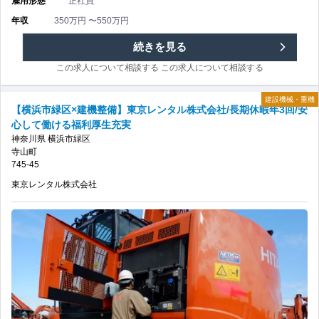
雇用形態
正社員
格
会
年収
350万円 〜550万円
取
社/
【川
続きを見る
得
住
この求人について相談する
この求人について相談する
崎
支
宅
建設機械・重機
市
【横浜市緑区×建機整備】東京レンタル株式会社/長期休暇年3回/安
援
心して働ける福利厚生充実
支
川
神奈川県
横浜市緑区
あ
寺山町
援
崎
745-45
り
あ
東京レンタル株式会社
区
の
り/
×
資
建
格
機
取
整