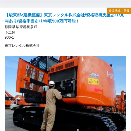
建設機械・重機
【駿東郡×建機整備】東京レンタル株式会社/資格取得支援あり/賞
与あり/資格手当あり/年収500万円可能！
静岡県
駿東郡長泉町
下土狩
906-1
東京レンタル株式会社