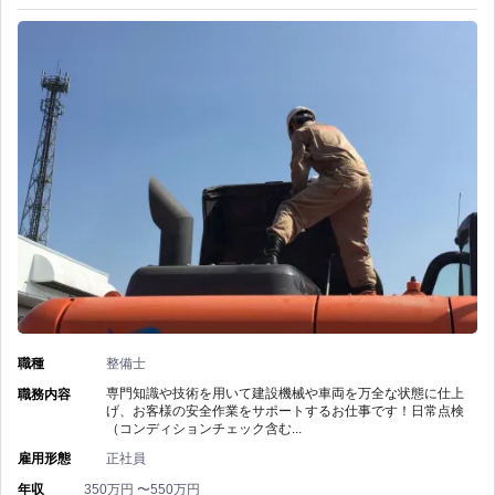
円
ー
機
可
社
整
能！
の
備】
の
グ
東
ル
京
ー
レ
プ
ン
企
タ
職種
整備士
業/
ル
専門知識や技術を用いて建設機械や車両を万全な状態に仕上
職務内容
げ、お客様の安全作業をサポートするお仕事です！日常点検
資
（コンディションチェック含む...
株
雇用形態
正社員
格
式
年収
350万円 〜550万円