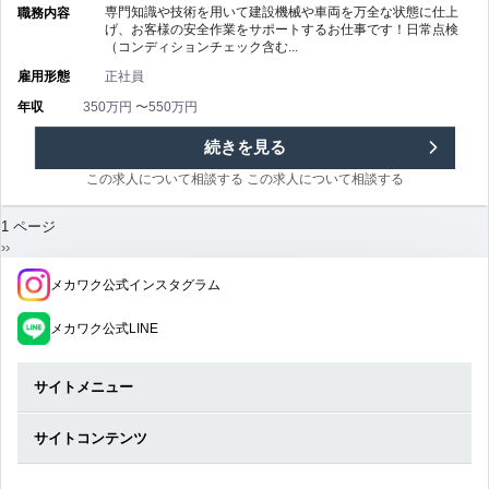
ル
専門知識や技術を用いて建設機械や車両を万全な状態に仕上
職務内容
げ、お客様の安全作業をサポートするお仕事です！日常点検
賃
（コンディションチェック含む...
株
雇用形態
正社員
補
式
年収
350万円 〜550万円
助
会
【厚
続きを見る
制
社/
この求人について相談する
この求人について相談する
木
度
年
ペ
1 ページ
市
ー
次
››
あ
間
ジ
ペ
×
メカワク公式インスタグラム
送
ー
り/
り
ジ
休
建
メカワク公式LINE
賞
日
機
サイトメニュー
与
125
整
あ
サイトコンテンツ
日/
備】
り
資