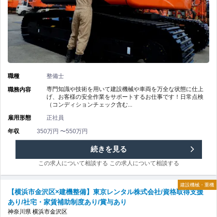
得
備】
支
東
援
京
あ
レ
職種
整備士
り/
ン
専門知識や技術を用いて建設機械や車両を万全な状態に仕上
職務内容
げ、お客様の安全作業をサポートするお仕事です！日常点検
専
（コンディションチェック含む...
タ
雇用形態
正社員
門
ル
年収
350万円 〜550万円
ス
株
【横
続きを見る
キ
式
この求人について相談する
この求人について相談する
浜
ル
会
建設機械・重機
市
【横浜市金沢区×建機整備】東京レンタル株式会社/資格取得支援
で
あり/社宅・家賃補助制度あり/賞与あり
社/
緑
神奈川県
横浜市金沢区