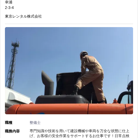
業
幸浦
資
区
2-3-4
界
格
東京レンタル株式会社
×
に
取
建
強
得
機
く
者
整
な
は
備】
る！
嬉
東
の
し
京
い
レ
資
ン
職種
整備士
格
タ
専門知識や技術を用いて建設機械や車両を万全な状態に仕上
職務内容
げ、お客様の安全作業をサポートするお仕事です！日常点検