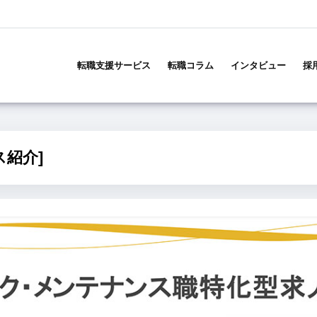
メ
イ
転職支援サービス
転職コラム
インタビュー
採
ン
ナ
ビ
ゲ
ー
シ
紹介]
ョ
ン