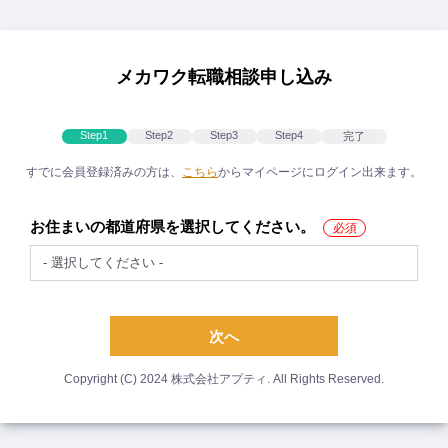
メ
イ
ン
コ
メカワク転職相談申し込み
ン
テ
ン
Step1
Step2
Step3
Step4
完了
ツ
すでに会員登録済みの方は、
こちら
からマイページにログイン出来ます。
に
移
動
お住まいの都道府県を選択してください。
次へ
Copyright (C) 2024 株式会社アプティ. All Rights Reserved.