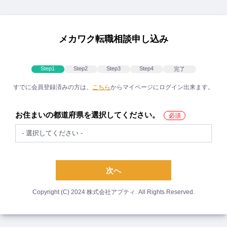
メ
イ
ン
コ
メカワク転職相談申し込み
ン
テ
ン
Step1
Step2
Step3
Step4
完了
ツ
すでに会員登録済みの方は、
こちら
からマイページにログイン出来ます。
に
移
動
お住まいの都道府県を選択してください。
次へ
Copyright (C) 2024 株式会社アプティ. All Rights Reserved.