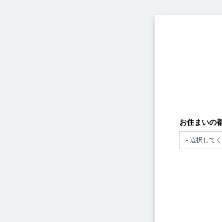
メ
イ
ン
コ
ン
テ
ン
ツ
に
移
動
お住まいの