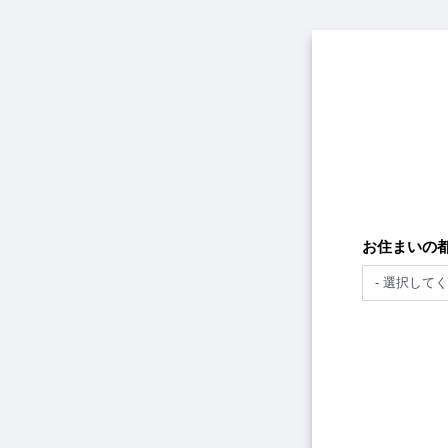
メ
イ
ン
コ
ン
テ
ン
ツ
に
移
動
お住まいの