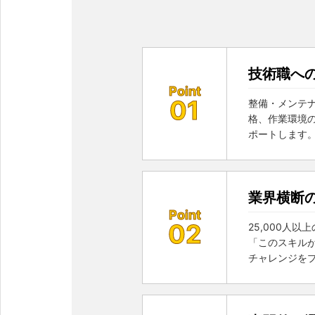
技術職へ
Point
01
整備・メンテ
格、作業環境
ポートします
業界横断
Point
02
25,000人
「このスキル
チャレンジを