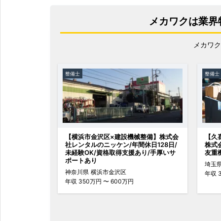
メカワクは業界
メカワク
整備士
整備士
【横浜市金沢区×建設機械整備】株式会
【久
社レンタルのニッケン/年間休日128日/
株式
未経験OK/資格取得支援あり/手厚いサ
友重
ポートあり
埼玉
神奈川県
横浜市金沢区
年収
3
年収
350万円 〜 600万円