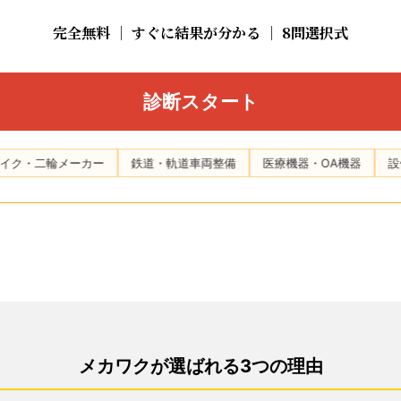
完全無料
｜
すぐに結果が分かる
｜
8問選択式
診断スタート
ーカー
鉄道・軌道車両整備
医療機器・OA機器
設備保全・プラ
メカワクが選ばれる3つの理由