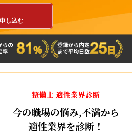
申し込む
整備士 適性業界診断
今の職場の
悩み
,
不満
から
適性業界
を
診断
！