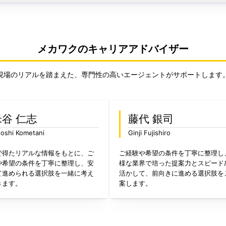
メカワクのキャリアアドバイザー
現場のリアルを踏まえた、専門性の高いエージェントがサポートします
米谷 仁志
藤代 銀司
toshi Kometani
Ginji Fujishiro
で得たリアルな情報をもとに、ご
ご経験や希望の条件を丁寧に整理し
や希望の条件を丁寧に整理し、安
様な業界で培った提案力とスピード
て進められる選択肢を一緒に考え
活かして、前向きに進める選択肢を
きます。
案します。