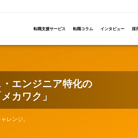
メ
イ
転職支援サービス
転職コラム
インタビュー
採
ン
ナ
ビ
ゲ
ー
シ
ョ
ス・エンジニア特化の
ン
「メカワク」
チャレンジ。
。