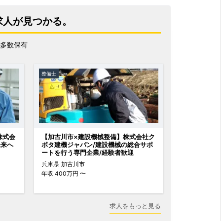
求人が見つかる。
多数保有
整備士
株式会
【加古川市×建設機械整備】株式会社ク
未来へ
ボタ建機ジャパン/建設機械の総合サポ
ートを行う専門企業/経験者歓迎
兵庫県
加古川市
年収
400万円 〜
求人をもっと見る