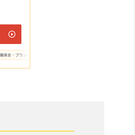
ント
航空機・航空機器整備
船舶・舶用機器
エレベーター・昇降