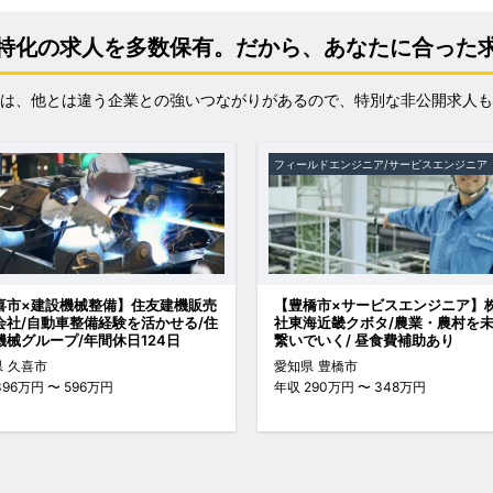
特化の求人を多数保有。
だから、あなたに合った
は、他とは違う企業との強いつながりがあるので、特別な非公開求人も
フィールドエンジニア/サービスエンジニア
喜市×建設機械整備】住友建機販売
【豊橋市×サービスエンジニア】
会社/自動車整備経験を活かせる/住
社東海近畿クボタ/農業・農村を
機械グループ/年間休日124日
繋いでいく/ 昼食費補助あり
県
久喜市
愛知県
豊橋市
96万円 〜 596万円
年収
290万円 〜 348万円