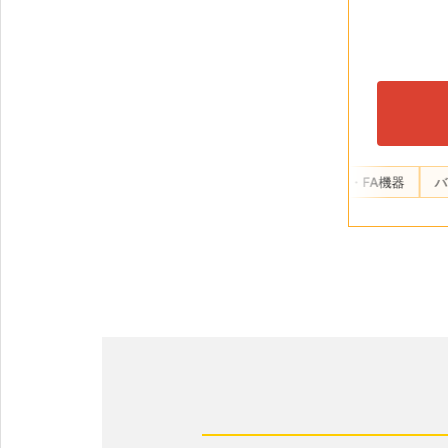
機整備
農業機械整備
産業用ロボット・FA機器
バイク・二輪メ